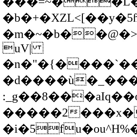
���=~��L�
�b�+�XZL<[��y�5
�m�~�b��@�>
uV|
�n�"�{����`��
�d����ù�_���
:_g��8���aIq��
�����2���x�
�i�5fu�ou^H