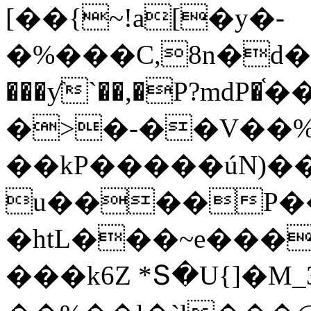
[��{~!a[�y�-
�%���C,8n�d
���ƴ`��,�P?mdP�֫
�>�-��V��%
��kP�����úN)��
u����P��6��A
�htL���~e���
���k6Z *Տ�U{]�M