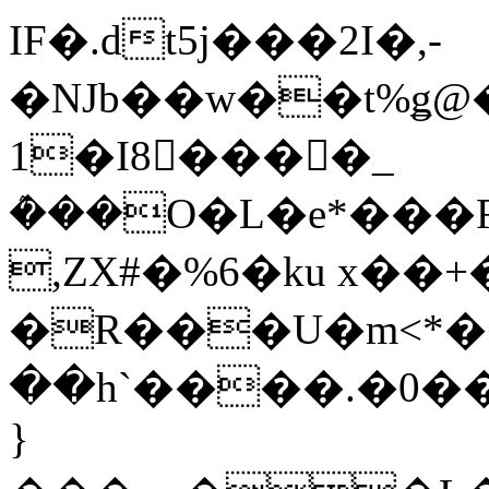
IF�.dt5j���2Ι�,-
�NJb��w��t%ǥ
1�I8����_
ܶ���O�L�e*���R
,ZX#�%6�ku x��
�R���U�m<*��
��h`����.�0�
}