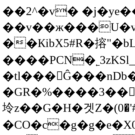
��2^�v� �j�ye�
��v��ж���U�vX
��КibX5#R�搈"�b
����PCN�˿3zKSl
�tl���Ĝ���nDb
�GR�%����3��
坽z��G�H�겟Z�(׋"#'�0
�CO�c�g�g�e�X