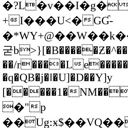
�?L�v��I�g�
+I���U<�GƓ-
�*WY+@��W��k�
굳b>}[�B�����Ƶ�^��
��/r����Le�����
�q�QB�j�ǁ�U]�D��Y]y
[�����1�NM��h,3
�"p
��Ug:ӿ$��VQ��