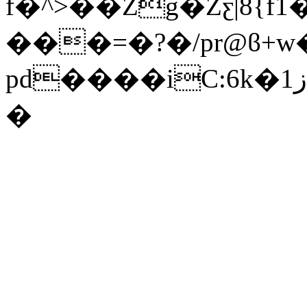
f�^>��Zg�Zƹ|8{f
���=�?�/pr@ϐ+w�
pd����iC:6k�ز1��#+��x�xyQ�XM����S-
�