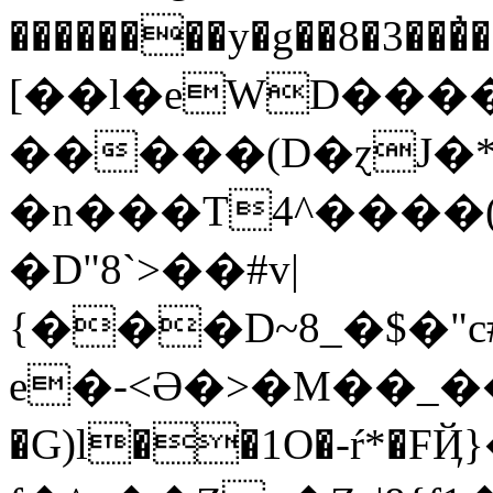
��������y�g��8�3�
[��l�eWD����
�����(D�ɀJ�*
�n���T4^����(
�D"8`>��#v|
{���D~8_�$�"c#ڠ�ف!S"��՗D���k����qT>a�ܞ�P�o>E�
e�-<Ə�>�M��_��
�G)l��1O�-ŕ*�FҊ