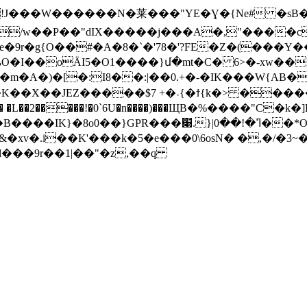
T�!J���W������N�莱���"YE�Ɣ�{Ne# �sB
, D/w��P��"dIX�����j���A�,"����c
�9r�g{O��#�A�8�`�'78�'?FE�Z�(���Y
A�)�[�:I8��:|��0.+�-�IK���W{AB�}��
�K��X��JEZ�����$7 +�˓{�ϯ{k�> ����
��2�����!�0`6U�n����)���ЩB�%����"C�k
׉.}|ߣ�!��0��*O���ތ,�gz�=@" ���E
�xv�.i��K'���k�5�e���0\6osN� �,�/�3
d���9r��1|��"�z,��q