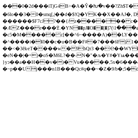
���I�2d���iTjG4B>�A�Ŷ�Խ�v��ׂ?Zh$
�6lo��3�0�smq[,|��d�$!Q�YK��X��AJ�
������$F7cJ?��{/z������ c�e
�ÆZ���e���ߐ.�YN��pJ�O��[�]ة���1\)7O�I��oӒI5�O1����}մ�mt�C� 6>�-xw��*w���l��i�G�_X�k!����L'h`�4�G
�c5�M����� c[��^6~����A)��LY���m�
�^����i�¥I��c�u�B��F#�7���6F)1
��<�3ȇkҽT����w� 9bQr3 ��Ҽ��WY� �L
�eN��|�=)�oS�M6L?��-N�"�љ�Y#�Yѩ���B����IK}�8o0��}GPR���
}yͻ��a��H��v�)�Vu�����,5x�6���&
�~p��Uj���n1B���Qc#q��~�Z�9/b�;5�