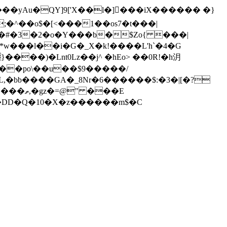
���yAu�QY]9['X��l�]���iX������ �}
;�^��o$�[<���1��os7�t���|
��#�3�2�o�Y���b�$Zo{ ���|
��)�Lnt0Lz��j^ �hEo> ��0R!�h㳉
��po\��u��$9�����/
�]L,�bb����GA�_8Nr�6������$:�3�|[�?
~�DD�Q�10�X�z������m$�C