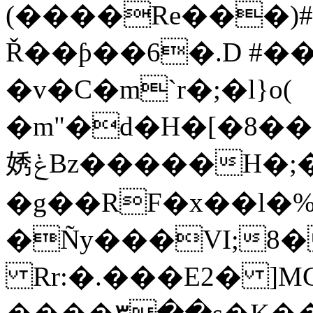
(����Re���)#�
Ř��ƥ��6�.D #
�v�C�m`r�;�l}o(
�m"�d�H�[�8��
㛢ݟBz�����H�;�]_�`-
�g��RF�x��l�
�Ñy���VI;8�
Rr:�.���E2� ]