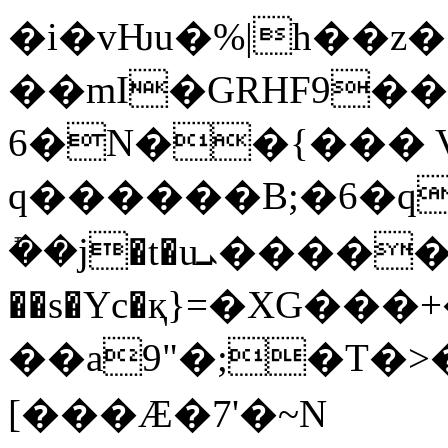
�i�vǶu�%|h��z
��mI�GRHF9��
6�N��{��� V
q������B;�6�q���{zp�>݌Ur��JHyG�X����*U���
ܺ��j�t�uܝ������<�z�z(�ս�O_V��hј�>�H@u7�!
��s�Yc�қ}=�XG�
��a9"�;�T�>
[���Ӕ�7'�~N