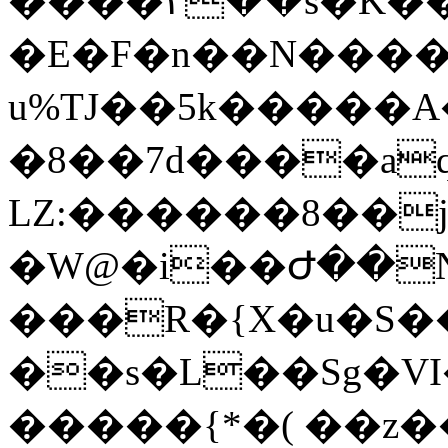
����٣��s�K��!
�E�F�n��N����
u%TJ��5k�����A
�8��7d����a
LZ:������8��j���
�W@�i��Ժ��N`���
���R�{X�u�S�
��s�L��Sg�V
�����{*�( ��z