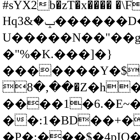
#sYX2b�zT�x���� �\F
Hqݒ�&3������D�Б��I�
U�����N��"��g
�"%�K.���]�}
�������Y�$O��%
��,�8�Z�h���Ƅ�B��f�?'��>��ʆ�&�}
����1�6.�E~��)���l��
��:1�BD��+�
�P�:���$�4pI