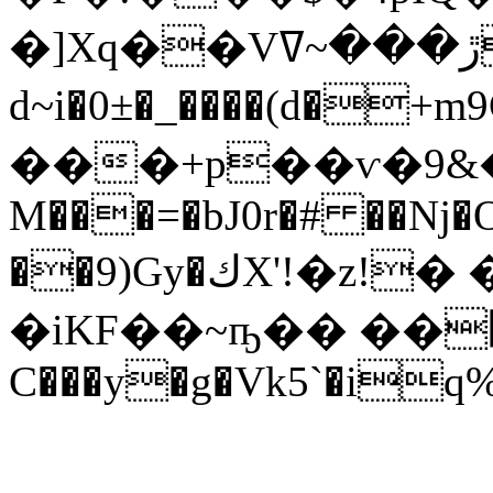
�]Xq��Vڙ���~ߜ����R6��^n_��K�:-
d~i�0±�_����(d�+
���+p��ѵ�9&��
M���=�bJ0r�# ��ǋ�O
��9)Gy�كX'!�z!� �*�Ws��b�/
�iKF��~ҧ�� ��΍S�ߺMR
C���y�g�Vk5`�iq%