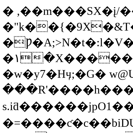
� ,��m���SX�į/�
�"k��{�9X�&T�
�Ƿ�A;>N�t�:l�V
�١�X���������h/-
�w�y7�Hӌ;�G� w
���R'����h��
s.iƌ������jpO1��A]
�=����ƈ�c��biDUH