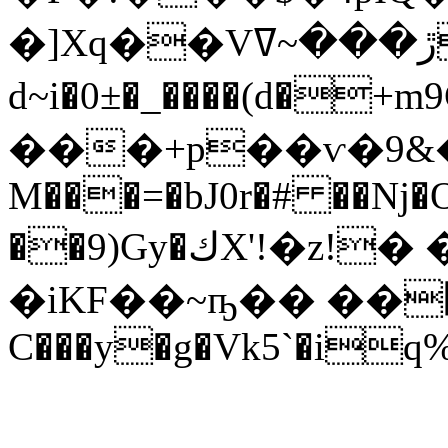
�]Xq��Vڙ���~ߜ����R6��^n_��K�:-
d~i�0±�_����(d�+
���+p��ѵ�9&��
M���=�bJ0r�# ��ǋ�O
��9)Gy�كX'!�z!� �*�Ws��b�/
�iKF��~ҧ�� ��΍S�ߺMR
C���y�g�Vk5`�iq%