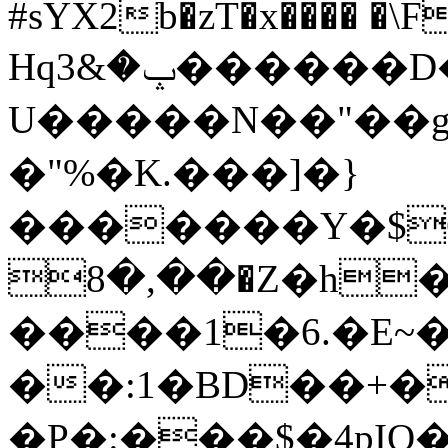
#sYX2b�zT�x���� �\F
Hqݒ�&3������D�Б��I�
U�����N��"��g
�"%�K.���]�}
�������Y�$O��%
��,�8�Z�h���Ƅ�B��f�?'��>��ʆ�&�}
����1�6.�E~��)���l��
��:1�BD��+�
�P�:���$�4pI