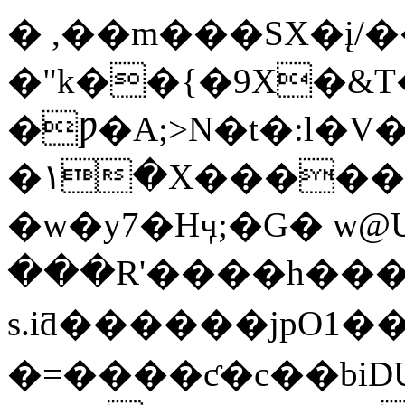
� ,��m���SX�į/�
�"k��{�9X�&T�
�Ƿ�A;>N�t�:l�V
�١�X���������h/-
�w�y7�Hӌ;�G� w
���R'����h��
s.iƌ������jpO1��A]
�=����ƈ�c��biDUH