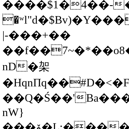
����$1�4��-�
�ʷl"d�$Bv)�Y����t��I
|-���+��
��f��7~�*��o8����
nD�架
�НqnПq��#D�<�
��Q�Ś��'Βa��
nW}
���ۆ�L:����B������H��s�����Sf�! ^�H��x�|