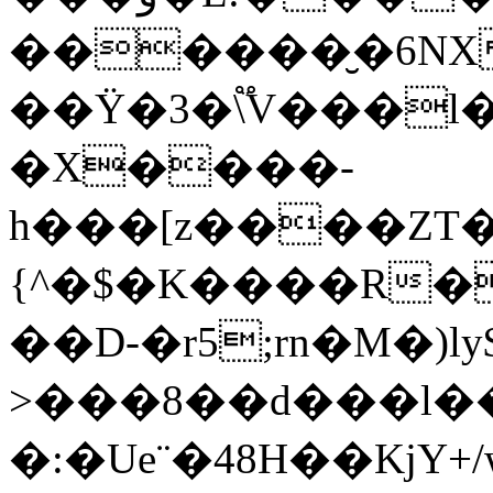
������̮�6N
��Ϋ�3�\֟V���l�
�X����-
h���[z����ZT
{^�$�K����R�
��D-�r5;rn�M�)l
>���8��d���l�
�:�Ue¨�48H��KjY