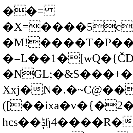
��=
�X=����5c_4
�M!����T�P��
�=L��1�[wQ�{ČD
�NGL;�&S���+��
Xxj�N�.�~C@�
([��ixa�v�{�2��
hcs��ݙɧ4����R� �`�