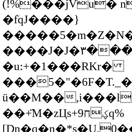
(!%���jVu� n
�ܳfqJ����}
�����5�m�Z�N�Z
����J�J�۳���/
�u:+�1���RKr�
���5�"�6F�T.
ü��M��,i���l
��+҃M�zЦs+9ؼחq%
[Dn�q�n�*s�U,