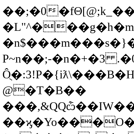
��;�0�fΘ[@;k_��
�L"^���g�h�
�n$���m���s�}�
P~n��;-�n�+�3 .
Ôֻ�:3!P�{iƛ\��
@�T�B��
���,&QQѽ��IW�
��ϗ�Yo���O�x