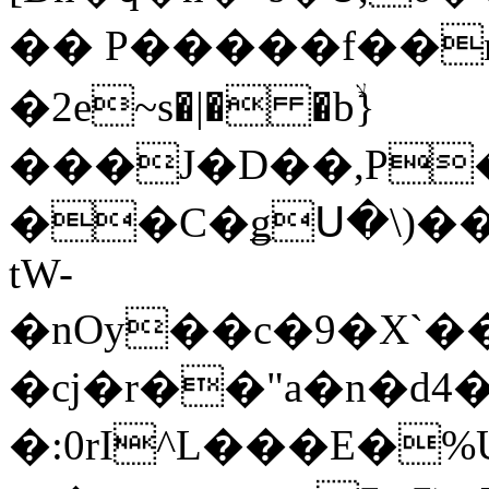
�� P�����f��
�2e~s�|� �bۙ}
���J�D��,P
��C�ǥՍ�\)���ޚ�5 ɫՙ�P h�O`K
tW-
�nOy��c�9�X`
�cj�r��"a�n�d
�:0rI^L���E�