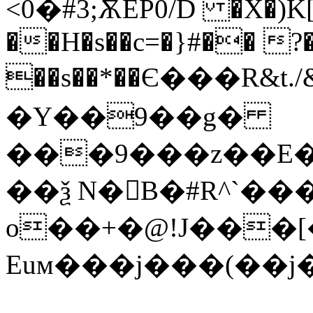
<0�#3;ѪEP0/D �X�)K[
��H�s��c=�}#�� ?�
��s��*��Є���R&t.
�Y��9��g�
���9���z��E�
��ѯ N�񥁶B�#R^ˋ�
o��+�@!J���[